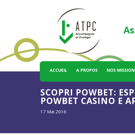
As
ACCUEIL
A PROPOS
NOS MISSION
SCOPRI POWBET: ES
POWBET CASINO E A
17 Mai 2016