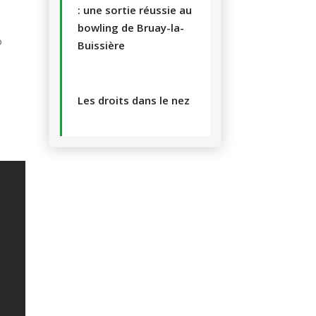
: une sortie réussie au
bowling de Bruay-la-
o
Buissière
Les droits dans le nez