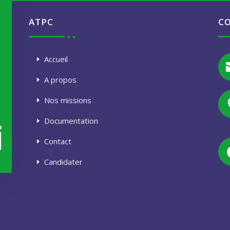
ATPC
C
Accueil
A propos
Nos missions
Documentation
Contact
Candidater