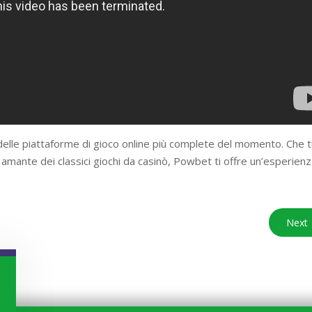
lle piattaforme di gioco online più complete del momento. Che t
ante dei classici giochi da casinò, Powbet ti offre un’esperienz
Next