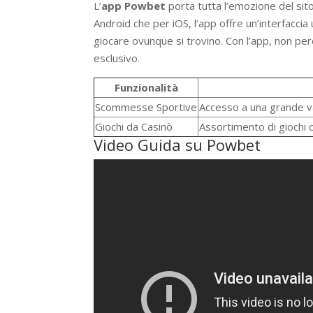
L’
app Powbet
porta tutta l’emozione del sit
Android che per iOS, l’app offre un’interfaccia 
giocare ovunque si trovino. Con l’app, non pe
esclusivo.
Funzionalità
Scommesse Sportive
Accesso a una grande v
Giochi da Casinò
Assortimento di giochi 
Video Guida su Powbet