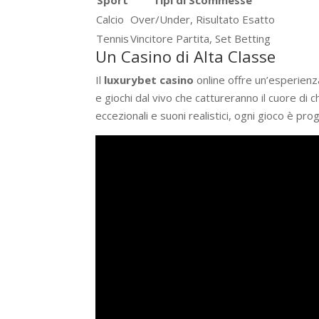
Sport
Tipi di Scommesse
Calcio
Over/Under, Risultato Esatto
Tennis
Vincitore Partita, Set Betting
Un Casino di Alta Classe
Il
luxurybet casino
online offre un’esperienza
e giochi dal vivo che cattureranno il cuore di 
eccezionali e suoni realistici, ogni gioco è pr