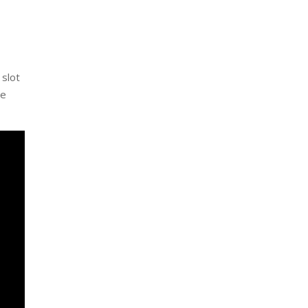
 slot
he