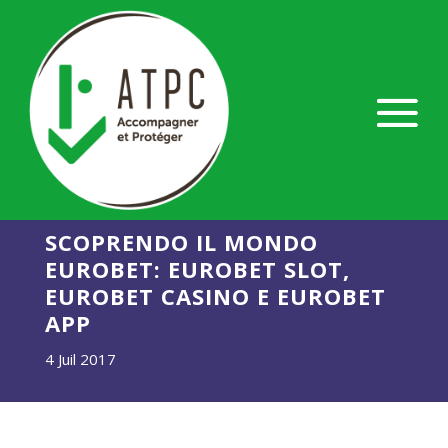
SCOPRENDO IL MONDO
EUROBET: EUROBET SLOT,
EUROBET CASINO E EUROBET
APP
4 Juil 2017