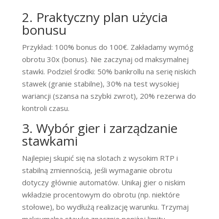
2. Praktyczny plan użycia
bonusu
Przykład: 100% bonus do 100€. Zakładamy wymóg
obrotu 30x (bonus). Nie zaczynaj od maksymalnej
stawki. Podziel środki: 50% bankrollu na serię niskich
stawek (granie stabilne), 30% na test wysokiej
wariancji (szansa na szybki zwrot), 20% rezerwa do
kontroli czasu.
3. Wybór gier i zarządzanie
stawkami
Najlepiej skupić się na slotach z wysokim RTP i
stabilną zmiennością, jeśli wymaganie obrotu
dotyczy głównie automatów. Unikaj gier o niskim
wkładzie procentowym do obrotu (np. niektóre
stołowe), bo wydłużą realizację warunku. Trzymaj