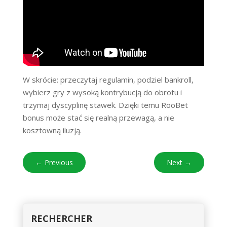
W skrócie: przeczytaj regulamin, podziel bankroll,
wybierz gry z wysoką kontrybucją do obrotu i
trzymaj dyscyplinę stawek. Dzięki temu RooBet
bonus może stać się realną przewagą, a nie
kosztowną iluzją.
←
Previous
Next
→
RECHERCHER