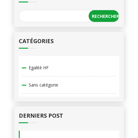
CATÉGORIES
Egalité HF
Sans catégorie
DERNIERS POST