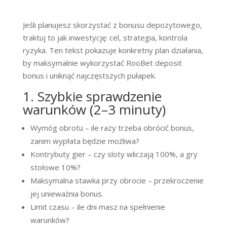
Jeśli planujesz skorzystać z bonusu depozytowego,
traktuj to jak inwestycję: cel, strategia, kontrola
ryzyka. Ten tekst pokazuje konkretny plan działania,
by maksymalnie wykorzystać RooBet deposit
bonus i uniknąć najczęstszych pułapek.
1. Szybkie sprawdzenie
warunków (2–3 minuty)
Wymóg obrotu – ile razy trzeba obrócić bonus,
zanim wypłata będzie możliwa?
Kontrybuty gier – czy sloty wliczają 100%, a gry
stołowe 10%?
Maksymalna stawka przy obrocie – przekroczenie
jej unieważnia bonus.
Limit czasu – ile dni masz na spełnienie
warunków?