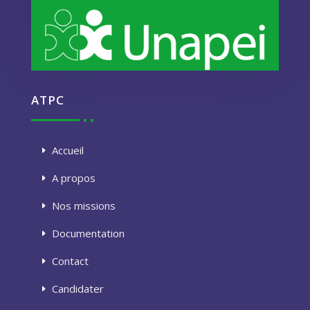
ATPC
Accueil
A propos
Nos missions
Documentation
Contact
Candidater