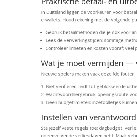
Praktische betaal- en uit
In Duitsland liggen de voorkeuren voor betaal
e‑wallets. Houd rekening met de volgende pu
Gebruik betaalmethoden die je ook voor and
Lees de verwerkingstijden: sommige metho
Controleer limieten en kosten vooraf; veel
Wat je moet vermijden —
Nieuwe spelers maken vaak dezelfde fouten.
Niet verifiëren: leidt tot geblokkeerde uitbe
Wachtwoordhergebruik: openingsroute vo
Geen budgetlimieten: inzetbolletjes kunne
Instellen van verantwoord
Sta jezelf vaste regels toe: dagbudget, verl
opeenvolgende verliesdagen hebt. Maak gebruik 