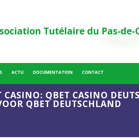
sociation Tutélaire du Pas-de-
S
ACTU
DOCUMENTATION
CONTACT
T CASINO: QBET CASINO DEU
 VOOR QBET DEUTSCHLAND