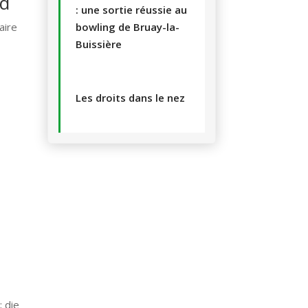
nd
: une sortie réussie au
aire
bowling de Bruay-la-
Buissière
Les droits dans le nez
; die