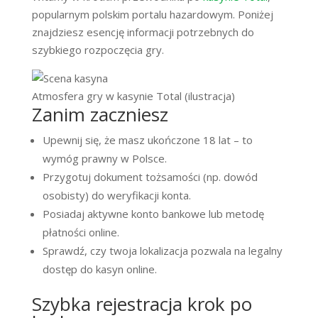
popularnym polskim portalu hazardowym. Poniżej
znajdziesz esencję informacji potrzebnych do
szybkiego rozpoczęcia gry.
Atmosfera gry w kasynie Total (ilustracja)
Zanim zaczniesz
Upewnij się, że masz ukończone 18 lat – to
wymóg prawny w Polsce.
Przygotuj dokument tożsamości (np. dowód
osobisty) do weryfikacji konta.
Posiadaj aktywne konto bankowe lub metodę
płatności online.
Sprawdź, czy twoja lokalizacja pozwala na legalny
dostęp do kasyn online.
Szybka rejestracja krok po