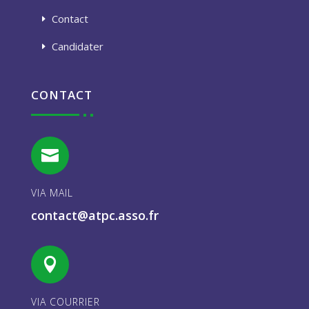
Contact
Candidater
CONTACT

VIA MAIL
contact@atpc.asso.fr

VIA COURRIER