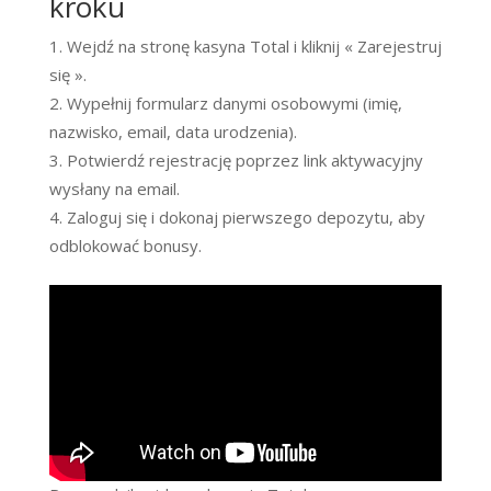
kroku
Wejdź na stronę kasyna Total i kliknij « Zarejestruj
się ».
Wypełnij formularz danymi osobowymi (imię,
nazwisko, email, data urodzenia).
Potwierdź rejestrację poprzez link aktywacyjny
wysłany na email.
Zaloguj się i dokonaj pierwszego depozytu, aby
odblokować bonusy.