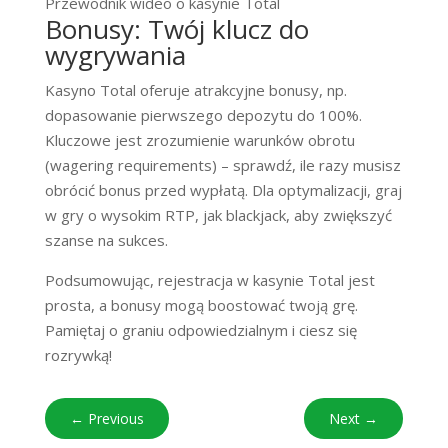
Przewodnik wideo o kasynie Total
Bonusy: Twój klucz do
wygrywania
Kasyno Total oferuje atrakcyjne bonusy, np.
dopasowanie pierwszego depozytu do 100%.
Kluczowe jest zrozumienie warunków obrotu
(wagering requirements) – sprawdź, ile razy musisz
obrócić bonus przed wypłatą. Dla optymalizacji, graj
w gry o wysokim RTP, jak blackjack, aby zwiększyć
szanse na sukces.
Podsumowując, rejestracja w kasynie Total jest
prosta, a bonusy mogą boostować twoją grę.
Pamiętaj o graniu odpowiedzialnym i ciesz się
rozrywką!
←
Previous
Next
→