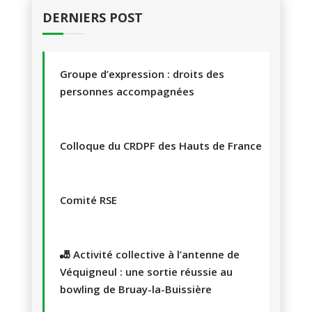
DERNIERS POST
Groupe d’expression : droits des
personnes accompagnées
Colloque du CRDPF des Hauts de France
Comité RSE
🎳 Activité collective à l’antenne de
Véquigneul : une sortie réussie au
bowling de Bruay-la-Buissière