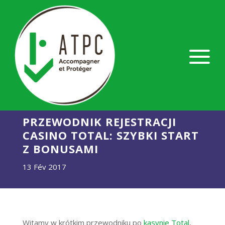
PRZEWODNIK REJESTRACJI
CASINO TOTAL: SZYBKI START
Z BONUSAMI
13 Fév 2017
Witamy w krótkim przewodniku po
kasynie Total
,