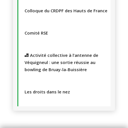
Colloque du CRDPF des Hauts de France
Comité RSE
🎳 Activité collective à l’antenne de
Véquigneul : une sortie réussie au
bowling de Bruay-la-Buissière
Les droits dans le nez