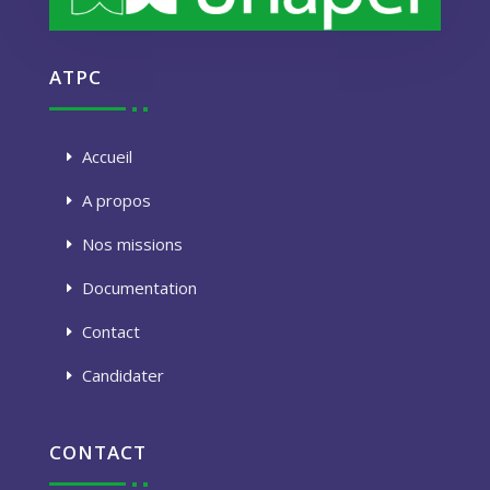
ATPC
Accueil
A propos
Nos missions
Documentation
Contact
Candidater
CONTACT