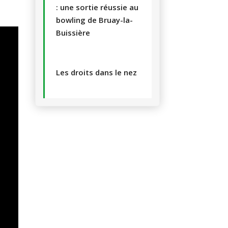
: une sortie réussie au
bowling de Bruay-la-
Buissière
Les droits dans le nez