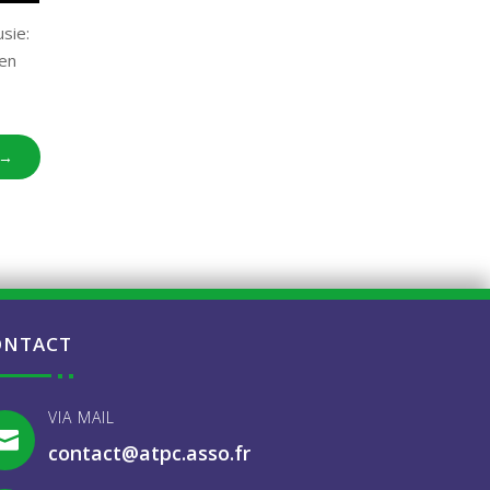
usie:
ken
→
ONTACT
VIA MAIL

contact@atpc.asso.fr