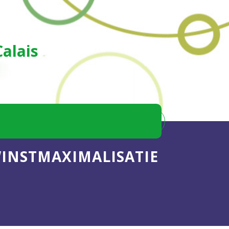
Calais
WINSTMAXIMALISATIE