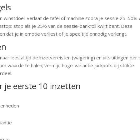
els
 winstdoel: verlaat de tafel of machine zodra je sessie 25–50% 
sstop: stop als je 25% van de sessie-bankroll kwijt bent. Deze
dat je in emotie verliest of je speeltijd onnodig verlengt.
en
ar lees altijd de inzetvereisten (wagering) en uitsluitingen per s
m waarde te halen; vermijd hoge-variantie jackpots bij strikte
rdeel.
r je eerste 10 inzetten
 eenheden
iantie
ruik