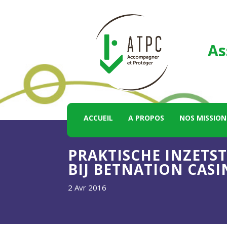
As
ACCUEIL
A PROPOS
NOS MISSION
PRAKTISCHE INZETS
BIJ BETNATION CASI
2 Avr 2016