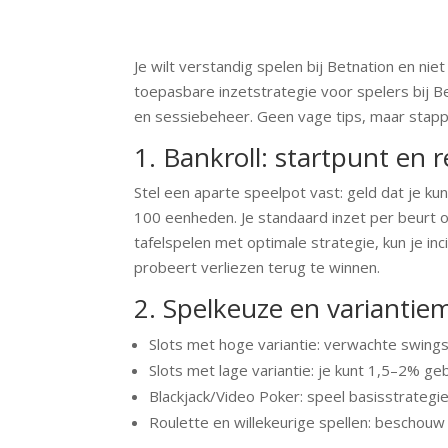
Je wilt verstandig spelen bij Betnation en nie
toepasbare inzetstrategie voor spelers bij B
en sessiebeheer. Geen vage tips, maar stapp
1. Bankroll: startpunt en r
Stel een aparte speelpot vast: geld dat je ku
100 eenheden. Je standaard inzet per beurt o
tafelspelen met optimale strategie, kun je in
probeert verliezen terug te winnen.
2. Spelkeuze en varianti
Slots met hoge variantie: verwachte swings 
Slots met lage variantie: je kunt 1,5–2% ge
Blackjack/Video Poker: speel basisstrategi
Roulette en willekeurige spellen: beschouw 