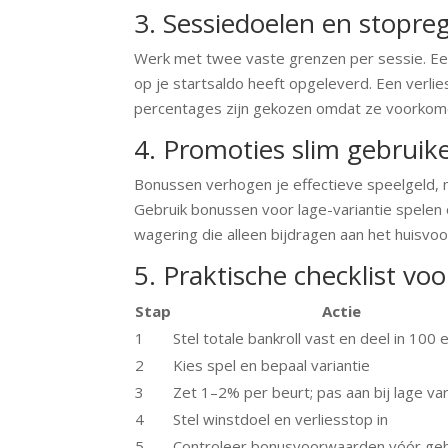
3. Sessiedoelen en stopreg
Werk met twee vaste grenzen per sessie. Een
op je startsaldo heeft opgeleverd. Een verlie
percentages zijn gekozen omdat ze voorkomen 
4. Promoties slim gebruik
Bonussen verhogen je effectieve speelgeld, ma
Gebruik bonussen voor lage-variantie spelen o
wagering die alleen bijdragen aan het huisvoo
5. Praktische checklist voo
Stap
Actie
1
Stel totale bankroll vast en deel in 100
2
Kies spel en bepaal variantie
3
Zet 1–2% per beurt; pas aan bij lage var
4
Stel winstdoel en verliesstop in
5
Controleer bonusvoorwaarden vóór geb