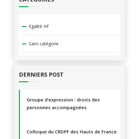
Egalité HF
Sans catégorie
DERNIERS POST
Groupe d’expression : droits des
personnes accompagnées
Colloque du CRDPF des Hauts de France