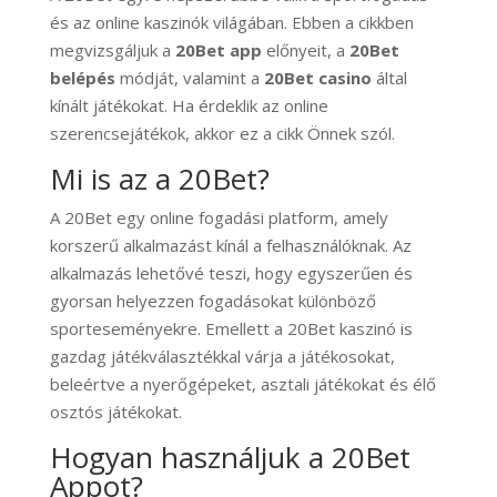
és az online kaszinók világában. Ebben a cikkben
megvizsgáljuk a
20Bet app
előnyeit, a
20Bet
belépés
módját, valamint a
20Bet casino
által
kínált játékokat. Ha érdeklik az online
szerencsejátékok, akkor ez a cikk Önnek szól.
Mi is az a 20Bet?
A 20Bet egy online fogadási platform, amely
korszerű alkalmazást kínál a felhasználóknak. Az
alkalmazás lehetővé teszi, hogy egyszerűen és
gyorsan helyezzen fogadásokat különböző
sporteseményekre. Emellett a 20Bet kaszinó is
gazdag játékválasztékkal várja a játékosokat,
beleértve a nyerőgépeket, asztali játékokat és élő
osztós játékokat.
Hogyan használjuk a 20Bet
Appot?