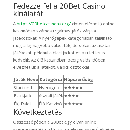
Fedezze fel a 20Bet Casino
kínálatát
A
https://20betcasinohu.org/
címen elérhető online
kaszinóban számos izgalmas játék várja a
játékosokat. A nyerőgépek kategóriában található
meg a legnagyobb választék, de sokan az asztali
játékokat, például a blackjackot és a rulettet is
kedvelik. Az élő kaszinóban pedig valós időben
élvezhetjük a játékot, valódi osztókkal.
Játék Neve
Kategória
Népszerűség
Starburst
Nyerőgép
★★★★★
Blackjack
Asztali Játék
★★★★
Élő Rulett
Élő Kaszinó
★★★★★
Következtetés
Összességében a 20Bet egy olyan online
szerencsejáték platform, amely nagyszerű élményt