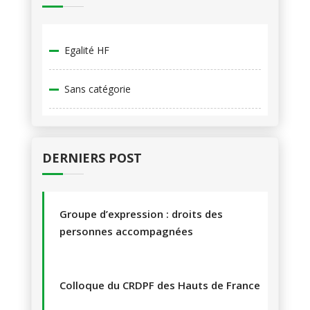
Egalité HF
Sans catégorie
DERNIERS POST
Groupe d’expression : droits des
personnes accompagnées
Colloque du CRDPF des Hauts de France