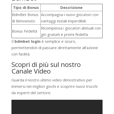
Tipo di Bonus
Descrizione
BdmBet Bonus
Accompagna i nuovi giocatori con
di Benvenuto
vantaggi iniziali imperdibili.
Ricompensa i giocatori abituali con
Bonus Fedeltà
giri gratuiti e premi fedeltà.
Il
bdmbet login
è semplice e sicuro,
permettendoti di passare direttamente all’azione
con facilità.
Scopri di più sul nostro
Canale Video
Guarda il nostro ultimo video dimostrativo per
immersi nei migliori giochi e scoprire nuovi trucchi
da esperti del settore.