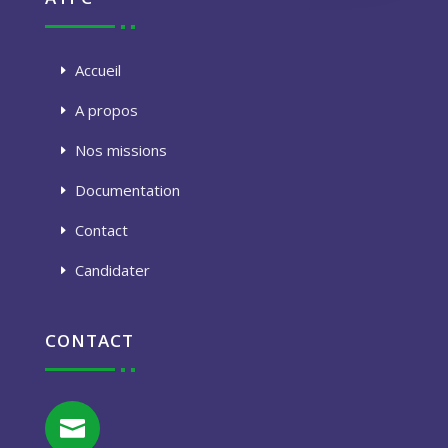
Accueil
A propos
Nos missions
Documentation
Contact
Candidater
CONTACT
