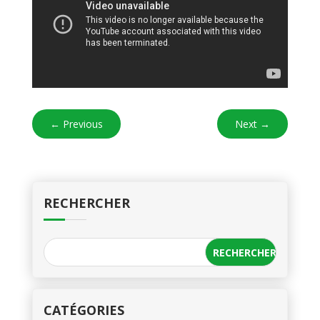
←
Previous
Next
→
RECHERCHER
CATÉGORIES