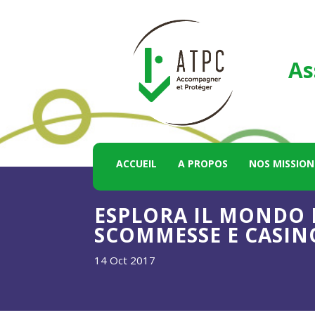
As
ACCUEIL
A PROPOS
NOS MISSION
ESPLORA IL MONDO 
SCOMMESSE E CASIN
14 Oct 2017