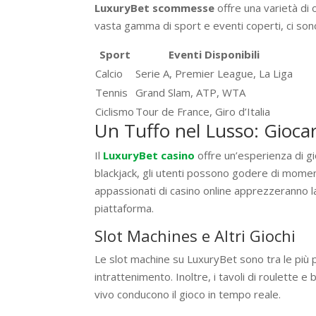
LuxuryBet scommesse
offre una varietà di o
vasta gamma di sport e eventi coperti, ci sono
Sport
Eventi Disponibili
Calcio
Serie A, Premier League, La Liga
Tennis
Grand Slam, ATP, WTA
Ciclismo
Tour de France, Giro d’Italia
Un Tuffo nel Lusso: Gioca
Il
LuxuryBet casino
offre un’esperienza di gi
blackjack, gli utenti possono godere di momenti
appassionati di casino online apprezzeranno la 
piattaforma.
Slot Machines e Altri Giochi
Le slot machine su LuxuryBet sono tra le più p
intrattenimento. Inoltre, i tavoli di roulette e
vivo conducono il gioco in tempo reale.