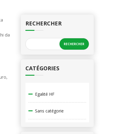
ta
RECHERCHER
hi da
CATÉGORIES
uro,
Egalité HF
Sans catégorie