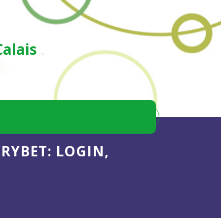
Calais
RYBET: LOGIN,