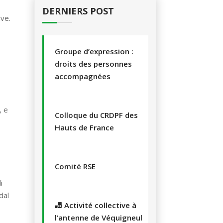
DERNIERS POST
ive.
Groupe d’expression :
droits des personnes
accompagnées
, e
Colloque du CRDPF des
i
Hauts de France
Comité RSE
i
dal
🎳 Activité collective à
l’antenne de Véquigneul