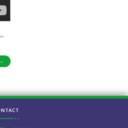
so
→
ONTACT