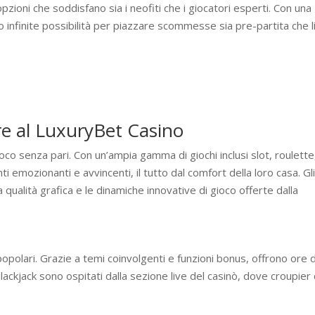
pzioni che soddisfano sia i neofiti che i giocatori esperti. Con una
 infinite possibilità per piazzare scommesse sia pre-partita che l
re al LuxuryBet Casino
oco senza pari. Con un’ampia gamma di giochi inclusi slot, roulette
 emozionanti e avvincenti, il tutto dal comfort della loro casa. Gl
qualità grafica e le dinamiche innovative di gioco offerte dalla
opolari. Grazie a temi coinvolgenti e funzioni bonus, offrono ore d
 blackjack sono ospitati dalla sezione live del casinò, dove croupier 