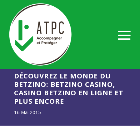
DÉCOUVREZ LE MONDE DU
BETZINO: BETZINO CASINO,
CASINO BETZINO EN LIGNE ET
PLUS ENCORE
16 Mai 2015