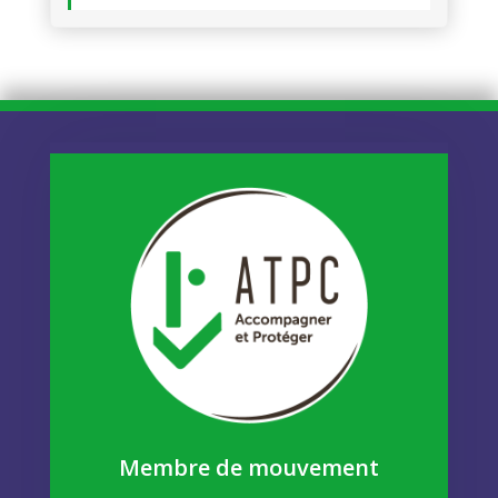
Membre de mouvement