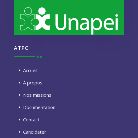
ATPC
Accueil
A propos
Nos missions
Documentation
Contact
Candidater