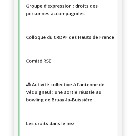
Groupe d’expression : droits des
personnes accompagnées
Colloque du CRDPF des Hauts de France
Comité RSE
🎳 Activité collective à l’antenne de
Véquigneul : une sortie réussie au
bowling de Bruay-la-Buissière
Les droits dans le nez