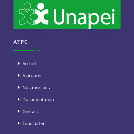
ATPC
Accueil
A propos
Nos missions
Documentation
Contact
Candidater