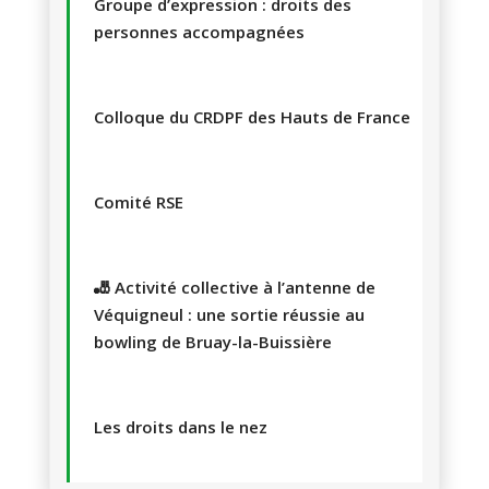
Groupe d’expression : droits des
personnes accompagnées
Colloque du CRDPF des Hauts de France
Comité RSE
🎳 Activité collective à l’antenne de
Véquigneul : une sortie réussie au
bowling de Bruay-la-Buissière
Les droits dans le nez