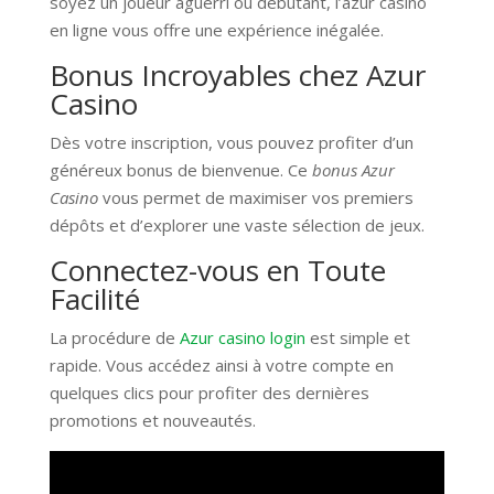
soyez un joueur aguerri ou débutant, l’azur casino
en ligne vous offre une expérience inégalée.
Bonus Incroyables chez Azur
Casino
Dès votre inscription, vous pouvez profiter d’un
généreux bonus de bienvenue. Ce
bonus Azur
Casino
vous permet de maximiser vos premiers
dépôts et d’explorer une vaste sélection de jeux.
Connectez-vous en Toute
Facilité
La procédure de
Azur casino login
est simple et
rapide. Vous accédez ainsi à votre compte en
quelques clics pour profiter des dernières
promotions et nouveautés.