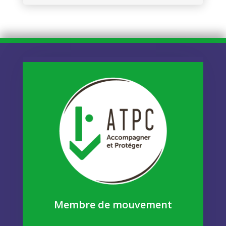
Membre de mouvement