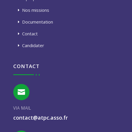
Nos missions
Documentation
Contact
Candidater
CONTACT

VIA MAIL
contact@atpc.asso.fr