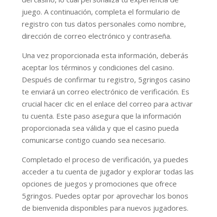
juego. A continuación, completa el formulario de
registro con tus datos personales como nombre,
dirección de correo electrónico y contraseña.
Una vez proporcionada esta información, deberás
aceptar los términos y condiciones del casino.
Después de confirmar tu registro, 5gringos casino
te enviará un correo electrónico de verificación. Es
crucial hacer clic en el enlace del correo para activar
tu cuenta. Este paso asegura que la información
proporcionada sea válida y que el casino pueda
comunicarse contigo cuando sea necesario.
Completado el proceso de verificación, ya puedes
acceder a tu cuenta de jugador y explorar todas las
opciones de juegos y promociones que ofrece
5gringos. Puedes optar por aprovechar los bonos
de bienvenida disponibles para nuevos jugadores.