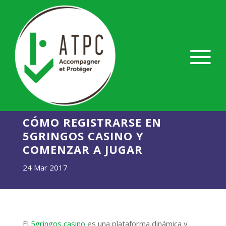
CÓMO REGISTRARSE EN
5GRINGOS CASINO Y
COMENZAR A JUGAR
24 Mar 2017
El
5gringos casino
es una plataforma dinámica y