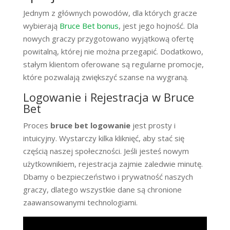
Jednym z głównych powodów, dla których gracze
wybierają
Bruce Bet bonus
, jest jego hojność. Dla
nowych graczy przygotowano wyjątkową ofertę
powitalną, której nie można przegapić. Dodatkowo,
stałym klientom oferowane są regularne promocje,
które pozwalają zwiększyć szanse na wygraną.
Logowanie i Rejestracja w Bruce
Bet
Proces
bruce bet logowanie
jest prosty i
intuicyjny. Wystarczy kilka kliknięć, aby stać się
częścią naszej społeczności. Jeśli jesteś nowym
użytkownikiem, rejestracja zajmie zaledwie minutę.
Dbamy o bezpieczeństwo i prywatność naszych
graczy, dlatego wszystkie dane są chronione
zaawansowanymi technologiami.