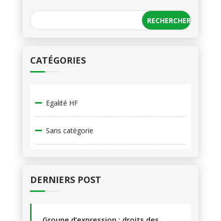
CATÉGORIES
Egalité HF
Sans catégorie
DERNIERS POST
Groupe d’expression : droits des