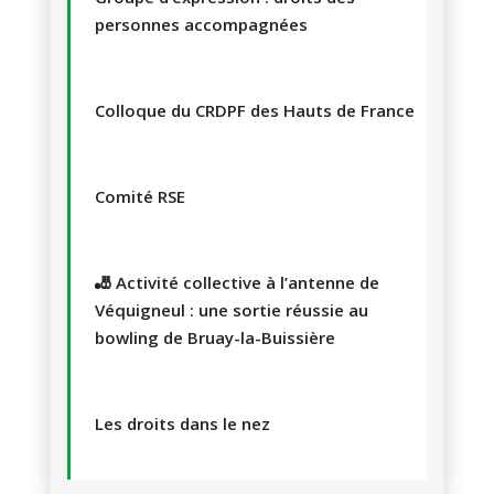
personnes accompagnées
Colloque du CRDPF des Hauts de France
Comité RSE
🎳 Activité collective à l’antenne de
Véquigneul : une sortie réussie au
bowling de Bruay-la-Buissière
Les droits dans le nez