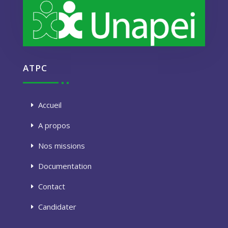
ATPC
Accueil
A propos
Nos missions
Documentation
Contact
Candidater