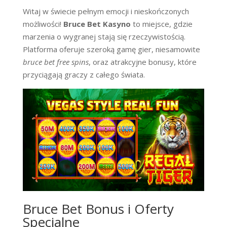
Witaj w świecie pełnym emocji i nieskończonych
możliwości!
Bruce Bet Kasyno
to miejsce, gdzie
marzenia o wygranej stają się rzeczywistością.
Platforma oferuje szeroką gamę gier, niesamowite
bruce bet free spins
, oraz atrakcyjne bonusy, które
przyciągają graczy z całego świata.
Bruce Bet Bonus i Oferty
Specjalne